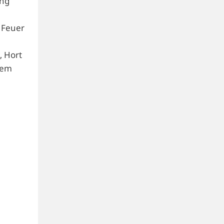
ung
 Feuer
, Hort
nem