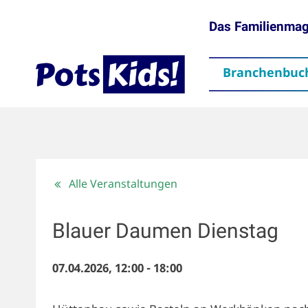
Das Familienma
Branchenbuc
gen
Themen
Aktuelles
partner
Mediadaten
Downloads
Kontakt
Impressum
Da
Alle Veranstaltungen
Blauer Daumen Dienstag
07.04.2026, 12:00
-
18:00