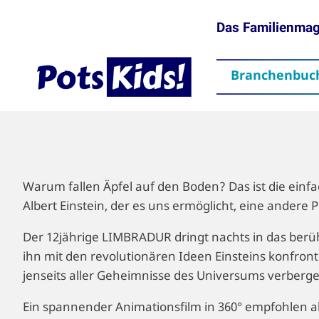
Das Familienma
Branchenbuc
gen
Themen
Aktuelles
partner
Mediadaten
Downloads
Kontakt
Impressum
Da
Warum fallen Äpfel auf den Boden? Das ist die einfa
Albert Einstein, der es uns ermöglicht, eine andere
Der 12jährige LIMBRADUR dringt nachts in das berüh
ihn mit den revolutionären Ideen Einsteins konfron
jenseits aller Geheimnisse des Universums verber
Ein spannender Animationsfilm in 360° empfohlen 