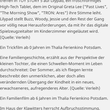
treffen in TOY STORY 5 auf Lilypad, ein froschförmiges
High-Tech Tablet, dem im Original Greta Lee ("Past Lives",
"The Morning Show", "TRON: Ares") ihre Stimme leiht.
Lilypad stellt Buzz, Woody, Jessie und den Rest der Gang
vor völlig neue Herausforderungen, da mit ihr das digitale
Spielzeugzeitalter im Kinderzimmer eingeläutet wird.
(Quelle: Verleih)
Ein Trickfilm ab 0 Jahren im Thalia Ferienkino Potsdam.
Eine Familiengeschichte, erzählt aus der Perspektive der
kleinen Tochter, die einen Schwellen-Moment im Leben
durchschreitet: Der Sommer, als ich fliegen lernte
beschreibt den unmerklichen, aber doch alles
verändernden Übergang der Kindheit in ein neues,
erwachseneres, aufregenderes Alter. (Quelle: Verleih)
Ein Familienfilm ab 6 Jahren im Thalia Ferienkino Potsdam.
Im Haus der Klawitters herrscht Aufbruchsstimmung.