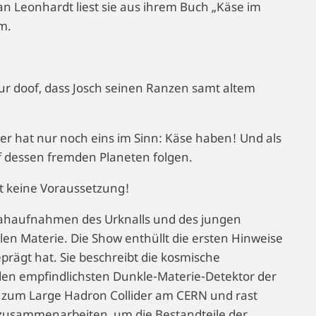
n Leonhardt liest sie aus ihrem Buch „Käse im
m.
ur doof, dass Josch seinen Ranzen samt altem
er hat nur noch eins im Sinn: Käse haben! Und als
uf dessen fremden Planeten folgen.
st keine Voraussetzung!
 Nahaufnahmen des Urknalls und des jungen
n Materie. Die Show enthüllt die ersten Hinweise
prägt hat. Sie beschreibt die kosmische
 den empfindlichsten Dunkle-Materie-Detektor der
it zum Large Hadron Collider am CERN und rast
lt zusammenarbeiten, um die Bestandteile der