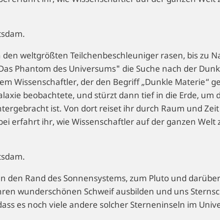
tsdam.
h den weltgrößten Teilchenbeschleuniger rasen, bis zu
Das Phantom des Universums" die Suche nach der Dunkle
dem Wissenschaftler, der den Begriff „Dunkle Materie“ ge
axie beobachtete, und stürzt dann tief in die Erde, um
tergebracht ist. Von dort reiset ihr durch Raum und Ze
abei erfahrt ihr, wie Wissenschaftler auf der ganzen We
tsdam.
h an den Rand des Sonnensystems, zum Pluto und darübe
hren wunderschönen Schweif ausbilden und uns Sternsc
, dass es noch viele andere solcher Sterneninseln im Uni