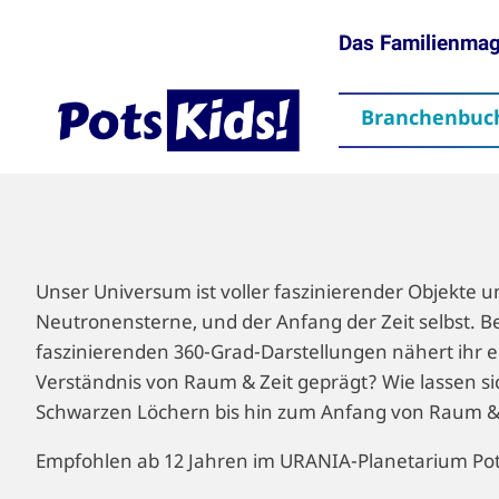
Das Familienma
Branchenbuc
gen
Themen
Aktuelles
partner
Mediadaten
Downloads
Kontakt
Impressum
Da
Unser Universum ist voller faszinierender Objekte 
Neutronensterne, und der Anfang der Zeit selbst. B
faszinierenden 360-Grad-Darstellungen nähert ihr e
Verständnis von Raum & Zeit geprägt? Wie lassen s
Schwarzen Löchern bis hin zum Anfang von Raum & 
Empfohlen ab 12 Jahren im URANIA-Planetarium Po