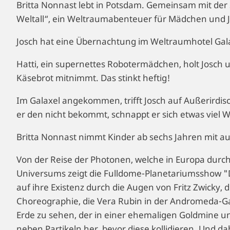
Britta Nonnast lebt in Potsdam. Gemeinsam mit der 
Weltall“, ein Weltraumabenteuer für Mädchen und 
Josch hat eine Übernachtung im Weltraumhotel Gal
Hatti, ein supernettes Robotermädchen, holt Josch
Käsebrot mitnimmt. Das stinkt heftig!
Im Galaxel angekommen, trifft Josch auf Außerirdisc
er den nicht bekommt, schnappt er sich etwas viel 
Britta Nonnast nimmt Kinder ab sechs Jahren mit au
Von der Reise der Photonen, welche in Europa durc
Universums zeigt die Fulldome-Planetariumsshow "
auf ihre Existenz durch die Augen von Fritz Zwicky, 
Choreographie, die Vera Rubin in der Andromeda-Gal
Erde zu sehen, der in einer ehemaligen Goldmine un
neben Partikeln her, bevor diese kollidieren. Und d