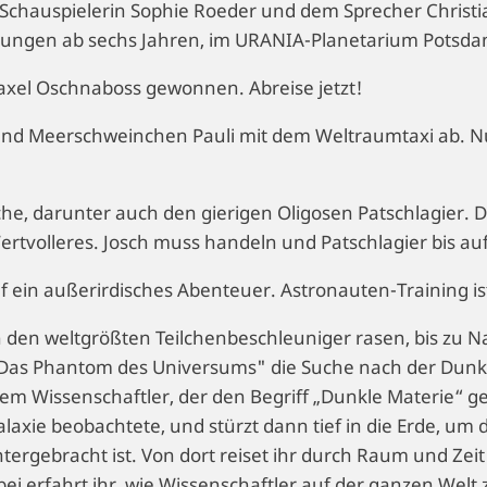
Schauspielerin Sophie Roeder und dem Sprecher Christia
Jungen ab sechs Jahren, im URANIA-Planetarium Potsda
axel Oschnaboss gewonnen. Abreise jetzt!
 und Meerschweinchen Pauli mit dem Weltraumtaxi ab. N
he, darunter auch den gierigen Oligosen Patschlagier. D
Wertvolleres. Josch muss handeln und Patschlagier bis a
f ein außerirdisches Abenteuer. Astronauten-Training i
h den weltgrößten Teilchenbeschleuniger rasen, bis zu
Das Phantom des Universums" die Suche nach der Dunkle
dem Wissenschaftler, der den Begriff „Dunkle Materie“ ge
axie beobachtete, und stürzt dann tief in die Erde, um
tergebracht ist. Von dort reiset ihr durch Raum und Ze
abei erfahrt ihr, wie Wissenschaftler auf der ganzen We