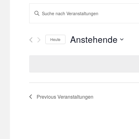
Veranstaltungen
Bitte
Schlüsselwort
Suche
eingeben.
Suche
Anstehende
und
Heute
nach
Select
Veranstaltungen
Ansichten,
date.
Schlüsselwort.
Navigation
Previous
Veranstaltungen