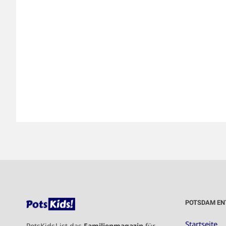
POTSDAM EN
Startseite
PotsKids! ist das
Familienmagazin
für