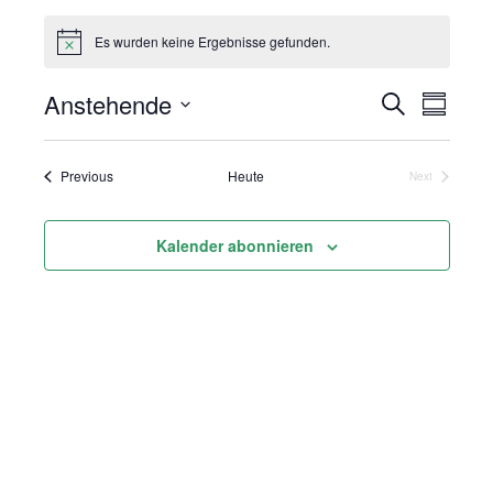
Es wurden keine Ergebnisse gefunden.
Anstehende
Suche
Vera
Veranst
Summar
Select
Ansi
Suche
date.
Veranstaltungen
Previous
Heute
Next
Navi
Veranstaltung
und
Kalender abonnieren
Ansicht
Navigat