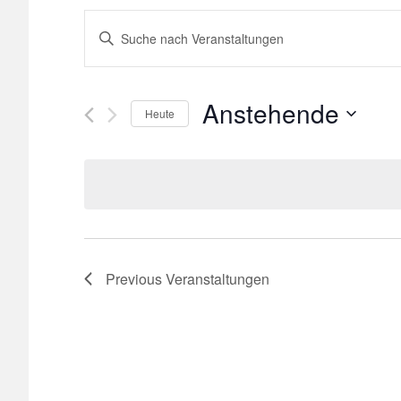
Veranstaltungen
Bitte
Schlüsselwort
Suche
eingeben.
Suche
Anstehende
und
Heute
nach
Select
Veranstaltungen
Ansichten,
date.
Schlüsselwort.
Navigation
Previous
Veranstaltungen