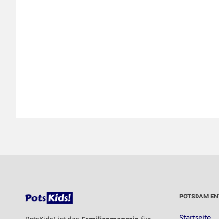
POTSDAM EN
Startseite
PotsKids! ist das
Familienmagazin
für