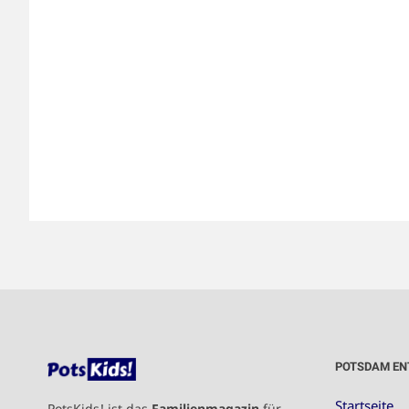
POTSDAM EN
Startseite
PotsKids! ist das
Familienmagazin
für