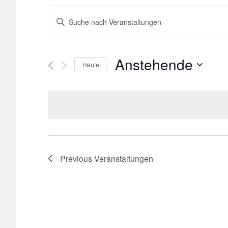
Veranstaltungen
Bitte
Schlüsselwort
Suche
eingeben.
Suche
Anstehende
und
Heute
nach
Select
Veranstaltungen
Ansichten,
date.
Schlüsselwort.
Navigation
Previous
Veranstaltungen