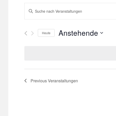
Veranstaltungen
Bitte
Schlüsselwort
Suche
eingeben.
Suche
Anstehende
und
Heute
nach
Select
Veranstaltungen
Ansichten,
date.
Schlüsselwort.
Navigation
Previous
Veranstaltungen