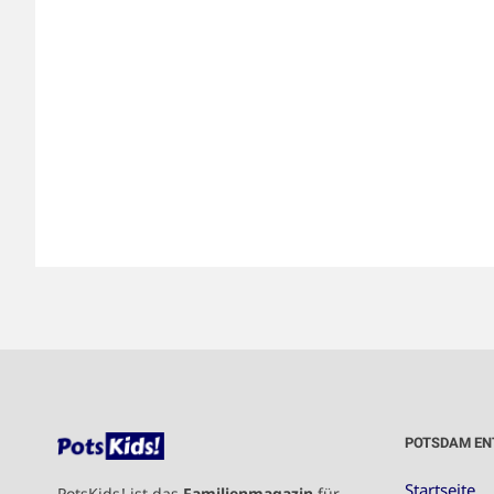
POTSDAM EN
Startseite
PotsKids! ist das
Familienmagazin
für