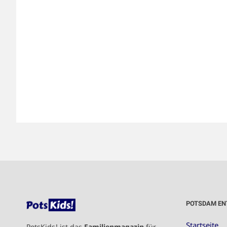
POTSDAM EN
Startseite
PotsKids! ist das
Familienmagazin
für