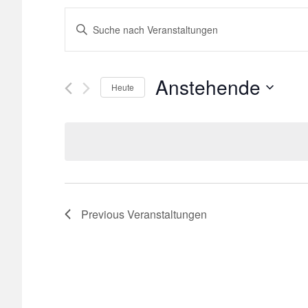
Veranstaltungen
Bitte
Schlüsselwort
Suche
eingeben.
Suche
Anstehende
und
Heute
nach
Select
Veranstaltungen
Ansichten,
date.
Schlüsselwort.
Navigation
Previous
Veranstaltungen