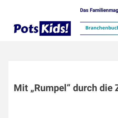
Das Familienma
Branchenbuc
gen
Themen
Aktuelles
partner
Mediadaten
Downloads
Kontakt
Impressum
Da
Mit „Rumpel“ durch die 