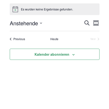
Es wurden keine Ergebnisse gefunden.
Anstehende
Suche
Vera
Veranst
Summar
Select
Ansi
Suche
date.
Veranstaltungen
Previous
Heute
Next
Navi
Veranstaltung
und
Kalender abonnieren
Ansicht
Navigat