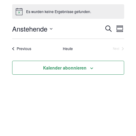
Es wurden keine Ergebnisse gefunden.
Anstehende
Suche
Vera
Veranst
Summar
Select
Ansi
Suche
date.
Veranstaltungen
Previous
Heute
Next
Navi
Veranstaltung
und
Kalender abonnieren
Ansicht
Navigat