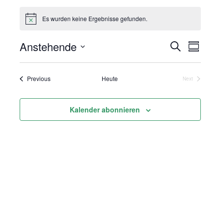
Es wurden keine Ergebnisse gefunden.
Anstehende
Suche
Vera
Veranst
Summar
Select
Ansi
Suche
date.
Veranstaltungen
Previous
Heute
Next
Navi
Veranstaltung
und
Kalender abonnieren
Ansicht
Navigat