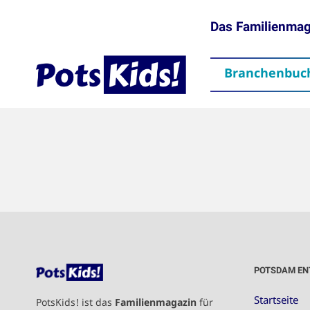
Das Familienma
Branchenbuc
gen
Themen
Aktuelles
partner
Mediadaten
Downloads
Kontakt
Impressum
Da
POTSDAM EN
Startseite
PotsKids! ist das
Familienmagazin
für