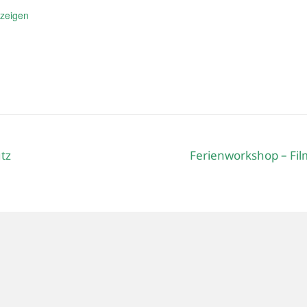
nzeigen
tz
Ferienworkshop – Fi