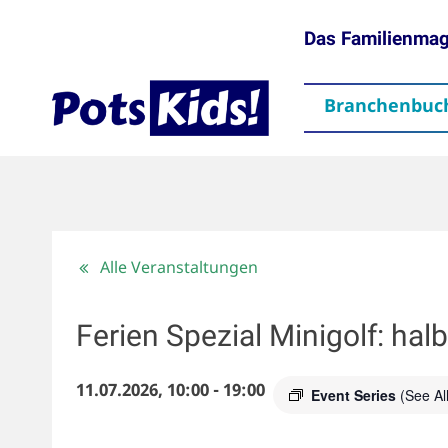
Das Familienma
Branchenbuc
gen
Themen
Aktuelles
partner
Mediadaten
Downloads
Kontakt
Impressum
Da
Alle Veranstaltungen
Ferien Spezial Minigolf: halb
11.07.2026, 10:00
-
19:00
Event Series
(See All