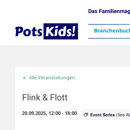
Das Familienma
Branchenbuc
gen
Themen
Aktuelles
partner
Mediadaten
Downloads
Kontakt
Impressum
Da
Alle Veranstaltungen
Flink & Flott
20.09.2025, 12:00
-
18:00
Event Series
(See All