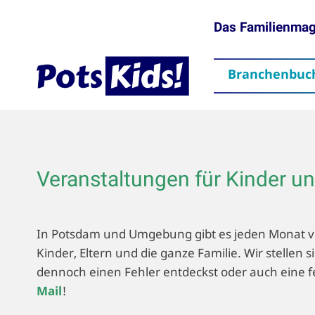
Das Familienma
Branchenbuc
gen
Themen
Aktuelles
partner
Mediadaten
Downloads
Kontakt
Impressum
Da
Veranstaltungen für Kinder u
In Potsdam und Umgebung gibt es jeden Monat vi
Kinder, Eltern und die ganze Familie. Wir stelle
dennoch einen Fehler entdeckst oder auch eine f
Mail
!