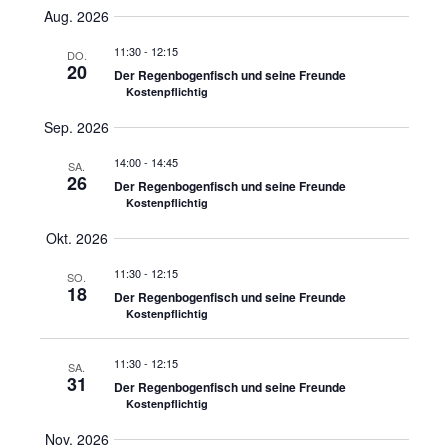
Select
Ansi
Aug. 2026
Suche
date.
Navi
11:30
-
12:15
DO.
20
und
Der Regenbogenfisch und seine Freunde
Kostenpflichtig
Ansicht
Sep. 2026
14:00
-
14:45
Navigat
SA.
26
Der Regenbogenfisch und seine Freunde
Kostenpflichtig
Okt. 2026
11:30
-
12:15
SO.
18
Der Regenbogenfisch und seine Freunde
Kostenpflichtig
11:30
-
12:15
SA.
31
Der Regenbogenfisch und seine Freunde
Kostenpflichtig
Nov. 2026