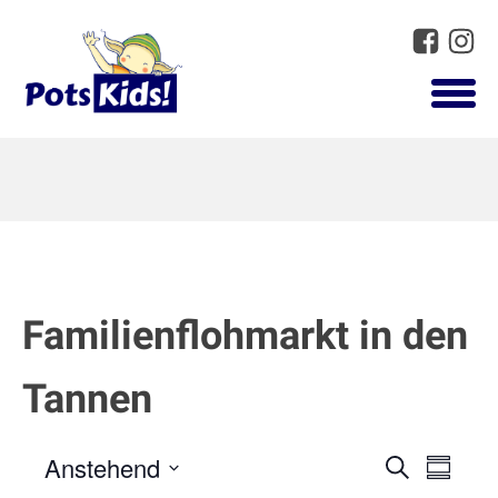
Familienflohmarkt in den
Tannen
Anstehend
Suche
Vera
Veranst
Summar