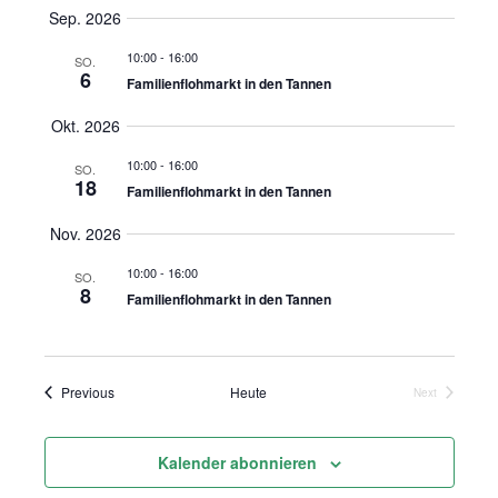
Select
Ansi
Sep. 2026
Suche
date.
Navi
10:00
-
16:00
SO.
6
und
Familienflohmarkt in den Tannen
Okt. 2026
Ansicht
10:00
-
16:00
SO.
Navigat
18
Familienflohmarkt in den Tannen
Nov. 2026
10:00
-
16:00
SO.
8
Familienflohmarkt in den Tannen
Veranstaltungen
Previous
Heute
Next
Veranstaltung
Kalender abonnieren