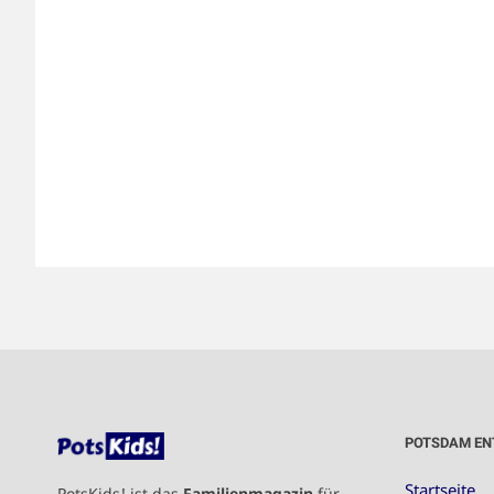
POTSDAM EN
Startseite
PotsKids! ist das
Familienmagazin
für