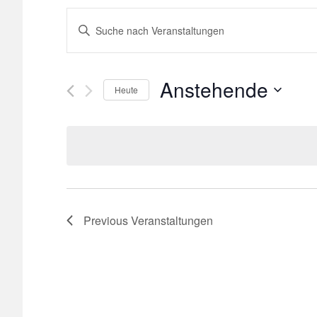
Veranstaltungen
Bitte
Schlüsselwort
Suche
eingeben.
Suche
Anstehende
und
Heute
nach
Select
Veranstaltungen
Ansichten,
date.
Schlüsselwort.
Navigation
Previous
Veranstaltungen