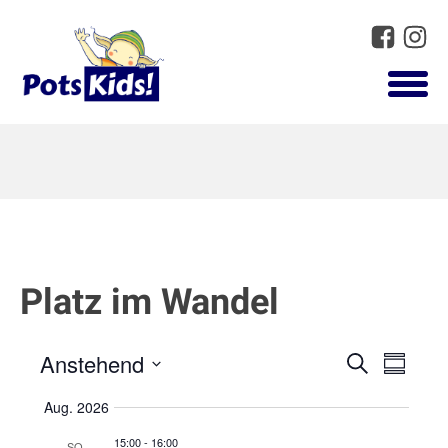
Platz im Wandel
Anstehend
Suche
Vera
Veranst
Summar
Select
Ansi
Aug. 2026
Suche
date.
Navi
15:00
-
16:00
SO.