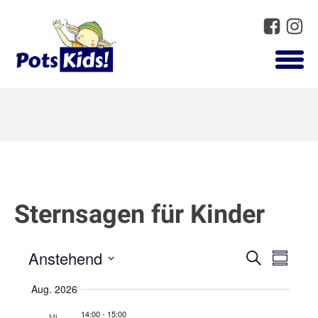
Sternsagen für Kinder
Anstehend
Suche
Vera
Veranst
Summar
Select
Ansi
Aug. 2026
Suche
date.
Navi
14:00
-
15:00
MI.