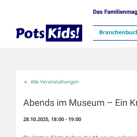
Das Familienma
Branchenbuc
gen
Themen
Aktuelles
partner
Mediadaten
Downloads
Kontakt
Impressum
Da
Alle Veranstaltungen
Abends im Museum – Ein Kri
28.10.2025, 18:00
-
19:00