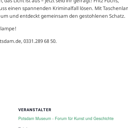
s Licht ist aus – jetzt seid ihr gefragt! Fritz Fuchs,
uss einen spannenden Kriminalfall lösen. Mit Taschenl
eum und entdeckt gemeinsam den gestohlenen Schatz.
nlampe!
sdam.de, 0331.289 68 50.
VERANSTALTER
Potsdam Museum - Forum für Kunst und Geschichte