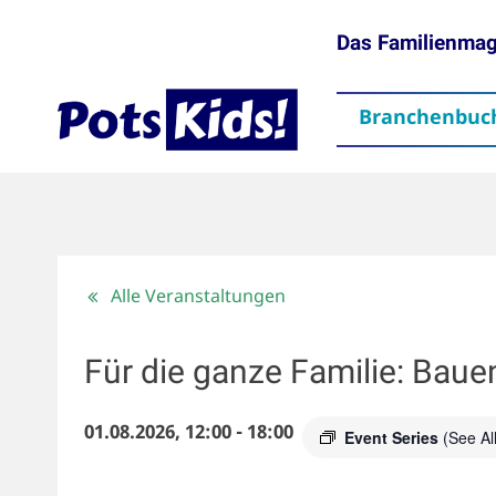
Das Familienma
Branchenbuc
gen
Themen
Aktuelles
partner
Mediadaten
Downloads
Kontakt
Impressum
Da
Alle Veranstaltungen
Für die ganze Familie: Bau
01.08.2026, 12:00
-
18:00
Event Series
(See All