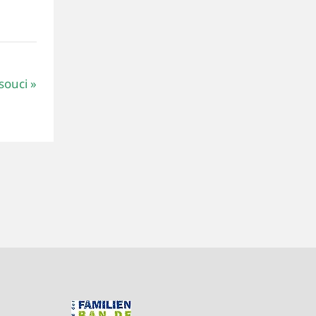
souci
»