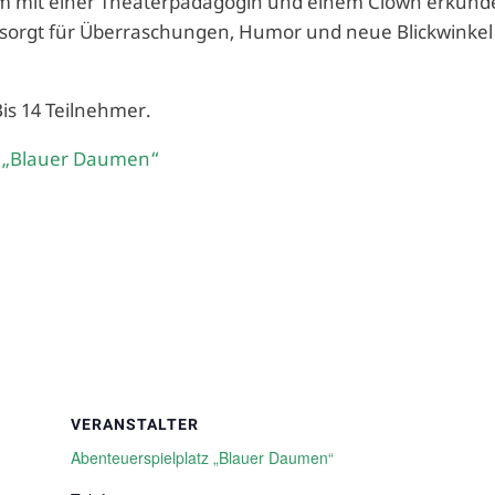
am mit einer Theaterpädagogin und einem Clown erkund
n sorgt für Überraschungen, Humor und neue Blickwinkel
.
Bis 14 Teilnehmer.
z „Blauer Daumen“
VERANSTALTER
Abenteuerspielplatz „Blauer Daumen“