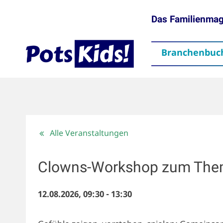
Das Familienma
Branchenbuc
gen
Themen
Aktuelles
partner
Mediadaten
Downloads
Kontakt
Impressum
Da
Alle Veranstaltungen
Clowns-Workshop zum Them
12.08.2026, 09:30
-
13:30