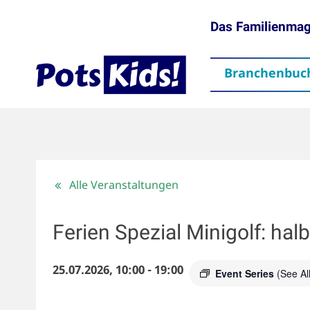
Das Familienma
Branchenbuc
gen
Themen
Aktuelles
partner
Mediadaten
Downloads
Kontakt
Impressum
Da
Alle Veranstaltungen
Ferien Spezial Minigolf: halb
25.07.2026, 10:00
-
19:00
Event Series
(See All