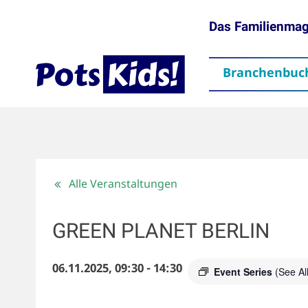
Das Familienma
Branchenbuc
gen
Themen
Aktuelles
partner
Mediadaten
Downloads
Kontakt
Impressum
Da
Alle Veranstaltungen
GREEN PLANET BERLIN
06.11.2025, 09:30
-
14:30
Event Series
(See All