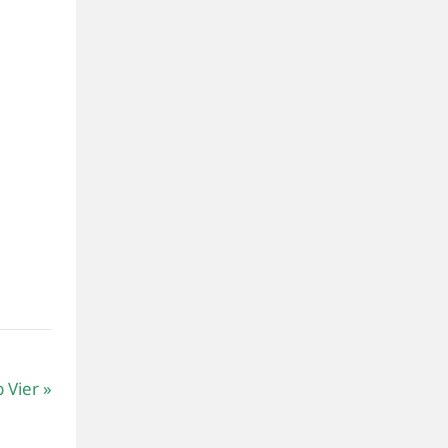
b Vier
»