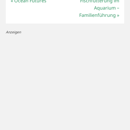
«
Ocean Futures
Fischfütterung im
Aquarium –
Familienführung
»
Anzeigen