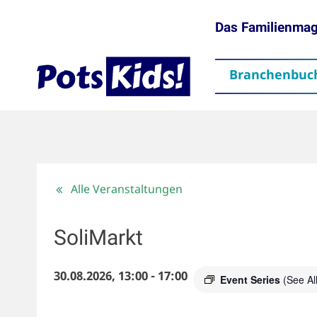
Das Familienma
Branchenbuc
gen
Themen
Aktuelles
partner
Mediadaten
Downloads
Kontakt
Impressum
Da
Alle Veranstaltungen
SoliMarkt
30.08.2026, 13:00
-
17:00
Event Series
(See All