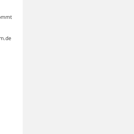
kommt
am.de