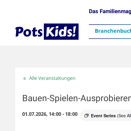
Das Familienma
Branchenbuc
gen
Themen
Aktuelles
partner
Mediadaten
Downloads
Kontakt
Impressum
Da
Alle Veranstaltungen
Bauen-Spielen-Ausprobiere
01.07.2026, 14:00
-
18:00
Event Series
(See All