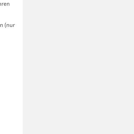
hren
en (nur