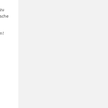
zu
tsche
n!