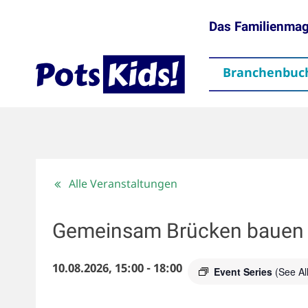
Das Familienma
Branchenbuc
gen
Themen
Aktuelles
partner
Mediadaten
Downloads
Kontakt
Impressum
Da
Alle Veranstaltungen
Gemeinsam Brücken bauen 
10.08.2026, 15:00
-
18:00
Event Series
(See All