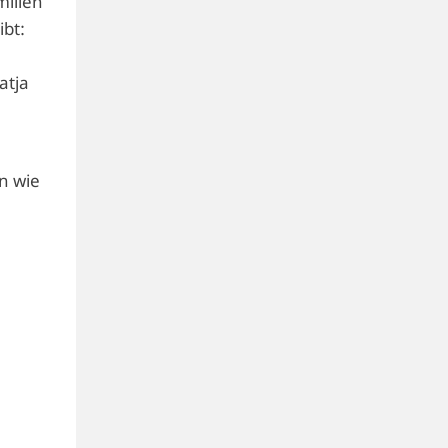
milien
ibt:
atja
en wie