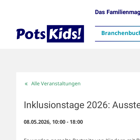
Das Familienma
Branchenbuc
gen
Themen
Aktuelles
partner
Mediadaten
Downloads
Kontakt
Impressum
Da
Alle Veranstaltungen
Inklusionstage 2026: Ausste
08.05.2026, 10:00
-
18:00