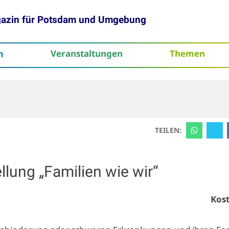
gazin für Potsdam und Umgebung
h
Veranstaltungen
Themen
tenschutz
TEILEN:
llung „Familien wie wir“
Kost