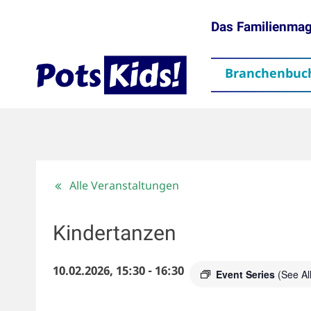
Das Familienma
Branchenbuc
gen
Themen
Aktuelles
partner
Mediadaten
Downloads
Kontakt
Impressum
Da
Alle Veranstaltungen
Kindertanzen
10.02.2026, 15:30
-
16:30
Event Series
(See All