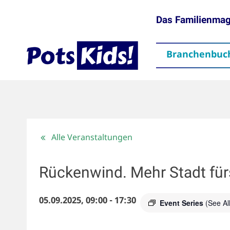
Das Familienma
Branchenbuc
gen
Themen
Aktuelles
partner
Mediadaten
Downloads
Kontakt
Impressum
Da
Alle Veranstaltungen
Rückenwind. Mehr Stadt für
05.09.2025, 09:00
-
17:30
Event Series
(See All