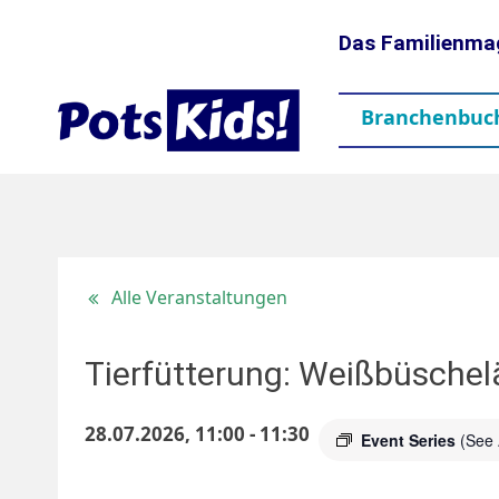
Das Familienma
Branchenbuc
gen
Themen
Aktuelles
partner
Mediadaten
Downloads
Kontakt
Impressum
Da
Alle Veranstaltungen
Tierfütterung: Weißbüschel
28.07.2026, 11:00
-
11:30
Event Series
(See 