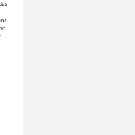
das
ens
mit
.