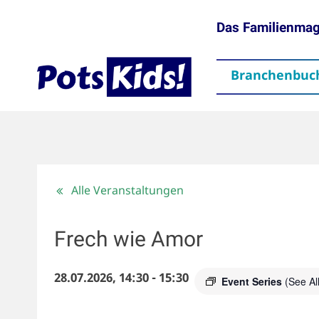
Das Familienma
Branchenbuc
gen
Themen
Aktuelles
partner
Mediadaten
Downloads
Kontakt
Impressum
Da
Alle Veranstaltungen
Frech wie Amor
28.07.2026, 14:30
-
15:30
Event Series
(See All