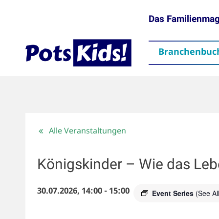
Das Familienma
Branchenbuc
gen
Themen
Aktuelles
partner
Mediadaten
Downloads
Kontakt
Impressum
Da
Alle Veranstaltungen
Königskinder – Wie das Leb
30.07.2026, 14:00
-
15:00
Event Series
(See All