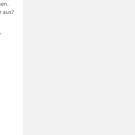
nen.
e aus?
e