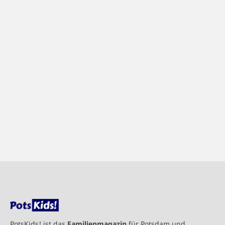
PotsKids! ist das
Familienmagazin
für Potsdam und