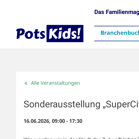
Das Familienma
Branchenbuc
gen
Themen
Aktuelles
partner
Mediadaten
Downloads
Kontakt
Impressum
Da
Alle Veranstaltungen
Sonderausstellung „SuperCi
16.06.2026, 09:00
-
17:30