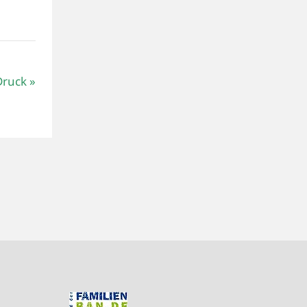
Druck
»