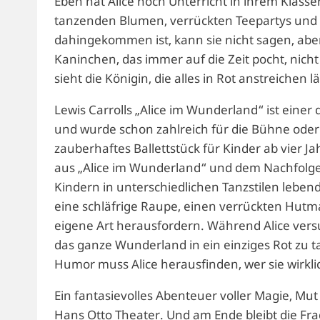
Eben hat Alice noch Unterricht in ihrem Klass
tanzenden Blumen, verrückten Teepartys und e
dahingekommen ist, kann sie nicht sagen, ab
Kaninchen, das immer auf die Zeit pocht, nic
sieht die Königin, die alles in Rot anstreichen l
Lewis Carrolls „Alice im Wunderland“ ist eine
und wurde schon zahlreich für die Bühne oder d
zauberhaftes Ballettstück für Kinder ab vier 
aus „Alice im Wunderland“ und dem Nachfolger 
Kindern in unterschiedlichen Tanzstilen leben
eine schläfrige Raupe, einen verrückten Hutmac
eigene Art herausfordern. Während Alice versu
das ganze Wunderland in ein einziges Rot zu t
Humor muss Alice herausfinden, wer sie wirklic
Ein fantasievolles Abenteuer voller Magie, 
Hans Otto Theater. Und am Ende bleibt die Fr