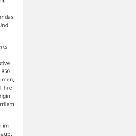
it
ar das
 Und
rts
otive
 850
lumen,
 ihre
nigin
rrilem
m im
haupt