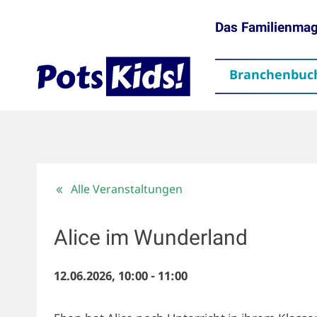
Das Familienma
Branchenbuc
gen
Themen
Aktuelles
partner
Mediadaten
Downloads
Kontakt
Impressum
Da
Alle Veranstaltungen
Alice im Wunderland
12.06.2026, 10:00
-
11:00