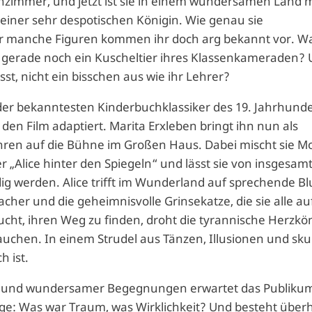
enzimmer, und jetzt ist sie in einem wundersamen Land m
iner sehr despotischen Königin. Wie genau sie
er manche Figuren kommen ihr doch arg bekannt vor. W
ht gerade noch ein Kuscheltier ihres Klassenkameraden?
ässt, nicht ein bisschen aus wie ihr Lehrer?
r der bekanntesten Kinderbuchklassiker des 19. Jahrhunde
en Film adaptiert. Marita Erxleben bringt ihn nun als
Jahren auf die Bühne im Großen Haus. Dabei mischt sie M
„Alice hinter den Spiegeln“ und lässt sie von insgesamt
dig werden. Alice trifft im Wunderland auf sprechende B
her und die geheimnisvolle Grinsekatze, die sie alle auf
cht, ihren Weg zu finden, droht die tyrannische Herzkö
auchen. In einem Strudel aus Tänzen, Illusionen und sku
h ist.
Mut und wundersamer Begegnungen erwartet das Publiku
age: Was war Traum, was Wirklichkeit? Und besteht über