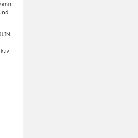
 kann
 und
RLIN
ktiv