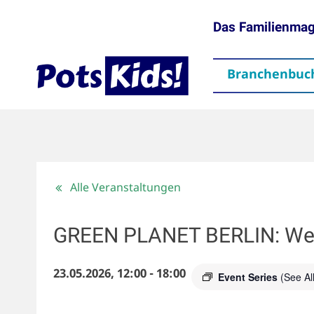
Das Familienma
Branchenbuc
gen
Themen
Aktuelles
partner
Mediadaten
Downloads
Kontakt
Impressum
Da
Alle Veranstaltungen
GREEN PLANET BERLIN: Welt 
23.05.2026, 12:00
-
18:00
Event Series
(See All