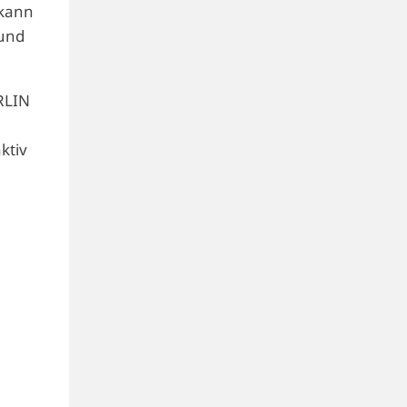
 kann
 und
RLIN
ktiv