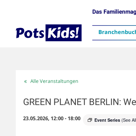
Das Familienma
Branchenbuc
gen
Themen
Aktuelles
partner
Mediadaten
Downloads
Kontakt
Impressum
Da
Alle Veranstaltungen
GREEN PLANET BERLIN: Welt 
23.05.2026, 12:00
-
18:00
Event Series
(See All