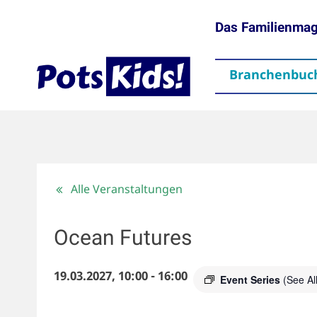
Das Familienma
Branchenbuc
gen
Themen
Aktuelles
partner
Mediadaten
Downloads
Kontakt
Impressum
Da
Alle Veranstaltungen
Ocean Futures
19.03.2027, 10:00
-
16:00
Event Series
(See All