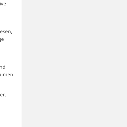
ive
wesen,
ge
–
und
räumen
er.