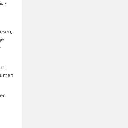
ive
wesen,
ge
–
und
räumen
er.