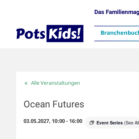
Das Familienma
Branchenbuc
gen
Themen
Aktuelles
partner
Mediadaten
Downloads
Kontakt
Impressum
Da
Alle Veranstaltungen
Ocean Futures
03.05.2027, 10:00
-
16:00
Event Series
(See All