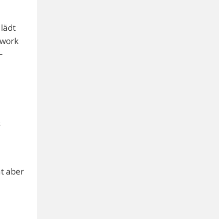
lädt
mwork
–
s
t aber