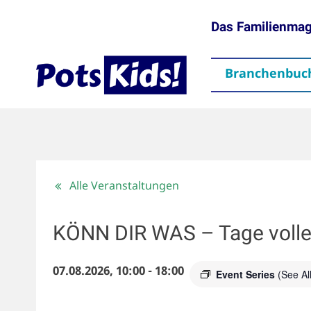
Das Familienma
Branchenbuc
gen
Themen
Aktuelles
partner
Mediadaten
Downloads
Kontakt
Impressum
Da
Alle Veranstaltungen
KÖNN DIR WAS – Tage volle
07.08.2026, 10:00
-
18:00
Event Series
(See All