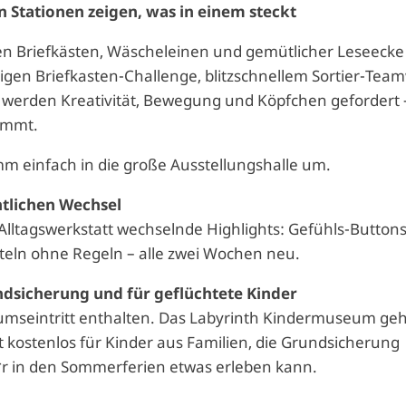
n Stationen zeigen, was in einem steckt
 Briefkästen, Wäscheleinen und gemütlicher Leseecke 
ligen Briefkasten-Challenge, blitzschnellem Sortier-Tea
erden Kreativität, Bewegung und Köpfchen gefordert 
kommt.
mm einfach in die große Ausstellungshalle um.
tlichen Wechsel
Alltagswerkstatt wechselnde Highlights: Gefühls-Button
steln ohne Regeln – alle zwei Wochen neu.
undsicherung und für geflüchtete Kinder
seintritt enthalten. Das Labyrinth Kindermuseum geh
 kostenlos für Kinder aus Familien, die Grundsicherung
e*r in den Sommerferien etwas erleben kann.